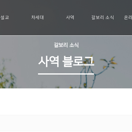
설교
차세대
사역
갈보리 소식
온라
갈보리 소식
사역 블로그