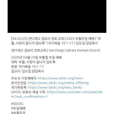
[04.20.25] 샌디에고 갈보리 장로 교회 | 2025 부활주일 예배 | "부
활, 사랑이 끝나지 않도록" | 마가복음 16:1-11 | 김도일 담임목사
샌디에고 갈보리 장로교회 | San Diego Calvary Korean Church
2025년 04월 20일 부활절 주일 예배
제목: 부활, 사랑이 끝나지 않도록
본문: 마가복음 16:1-11
설교자: 김도일 담임목사
주보 & 가정예배지:
https://www.sdckc.org/news
온라인헌금:
https://www.sdckc.org/online_offering
새가족등록:
https://www.sdckc.org/new_family
SDCKC 유튜브 채널 구독:
https://www.youtube.com/user/sdc
kc?sub_confirmation=1
#SDCKC
#주일예배
#부활주일