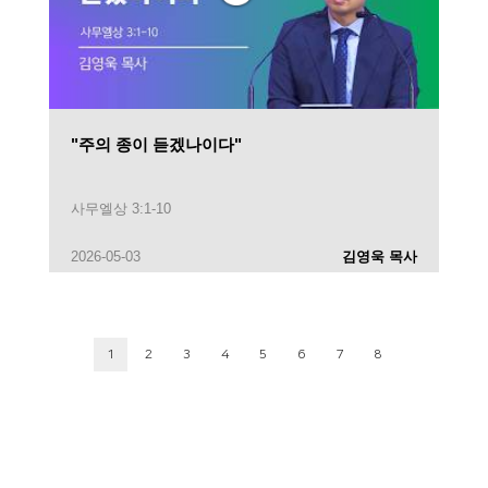
"주의 종이 듣겠나이다"
사무엘상 3:1-10
2026-05-03
김영욱 목사
1
2
3
4
5
6
7
8