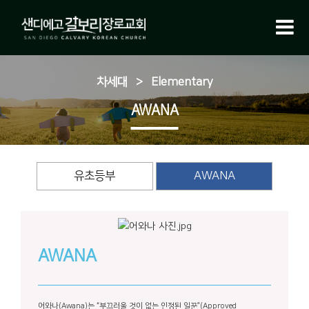
차세대
>
Elementary
AWANA
유초등부
AWANA
AWANA
어와나(Awana)는 “부끄러울 것이 없는 인정된 일꾼”(Approved