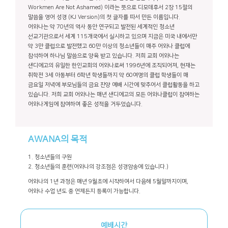
Workmen Are Not Ashamed) 이라는 뜻으로 디모데후서 2장 15절의
말씀을 영어 성경 (KJ Version)의 첫 글자를 따서 만든 이름입니다.
어와나는 약 70년의 역사 동안 연구되고 발전된 세계적인 청소년
선교기관으로서 세계 115개국에서 실시하고 있으며 지금은 미국 내에서만
약 3만 클럽으로 발전했고 60만 이상의 청소년들이 매주 어와나 클럽에
참석하여 하나님 말씀으로 양육 받고 있습니다. 저희 교회 어와나는
샌디에고의 유일한 한인교회의 어와나로써 1996년에 조직되어져, 현재는
취학전 3세 아동부터 6학년 학생들까지 약 60여명의 클럽 학생들이 매
금요일 저녁에 부모님들의 금요 찬양 예배 시간에 맞추어서 클럽활동을 하고
있습니다. 저희 교회 어와나는 매년 샌디에고의 모든 어와나클럽이 참여하는
어와나게임에 참여하여 좋은 성적을 거두었습니다.
AWANA의 목적
1. 청소년들의 구원
2. 청소년들의 훈련(어와나의 강조점은 성경암송에 있습니다.)
어와나의 1년 과정은 매년 9월초에 시작하여서 다음해 5월말까지이며,
어와나 수업 년도 중 언제든지 등록이 가능합니다.
예배시간