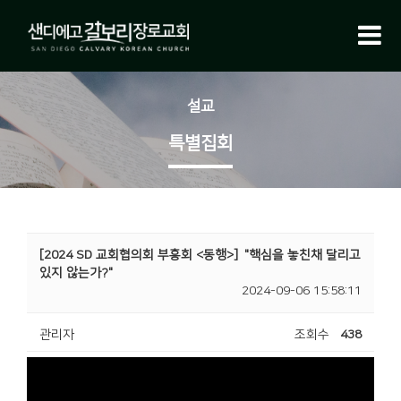
설교
특별집회
[2024 SD 교회협의회 부흥회 <동행>]
"핵심을 놓친채 달리고
있지 않는가?"
2024-09-06 15:58:11
관리자
조회수
438