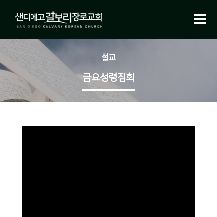
설교
금요성령집회