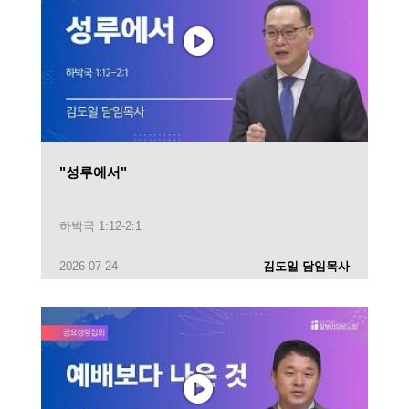
"성루에서"
하박국 1:12-2:1
2026-07-24
김도일 담임목사