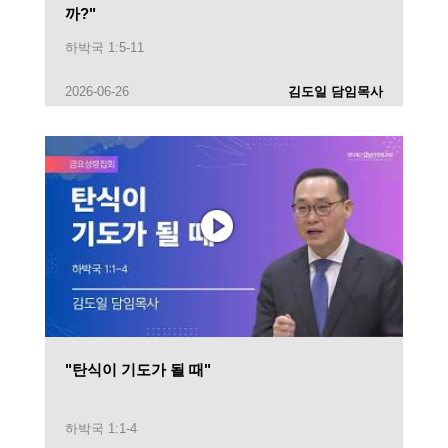
까?"
하박국 1:5-11
2026-06-26
김도일 담임목사
"탄식이 기도가 될 때"
하박국 1:1-4