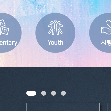
entary
Youth
사