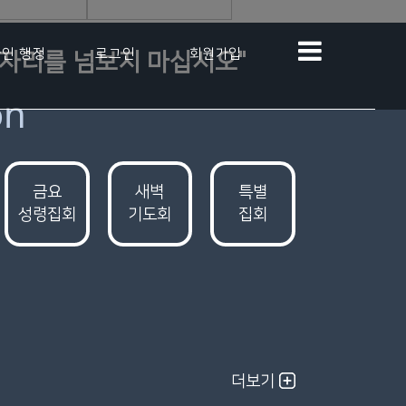
인 행정
로그인
회원가입
 자리를 넘보지 마십시오"
on
금요
새벽
특별
성령집회
기도회
집회
더보기