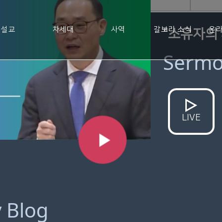
설교
차세대
사역
갈보리 소식
온라
"소유자의
Serm
LIVE
y Blog