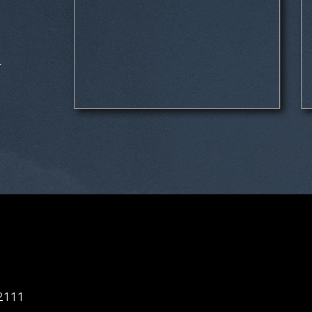
들
92111